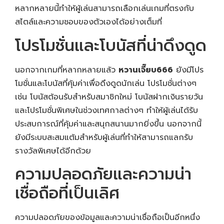
หลากหลายนี้ทำให้ผู้เล่นสามารถเลือกเล่นเกมที่ตรงกับ
สไตล์และความชอบของตัวเองได้อย่างเต็มที่
โปรโมชั่นและโบนัสที่น่าดึงดูด
นอกจากเกมที่หลากหลายแล้ว
หวานเจี๊ยบ666
ยังมีโปร
โมชั่นและโบนัสที่คุ้มค่าเพื่อดึงดูดนักเล่น โปรโมชั่นต่างๆ
เช่น โบนัสต้อนรับสำหรับสมาชิกใหม่ โบนัสฝากเงินรายวัน
และโปรโมชั่นพิเศษในช่วงเทศกาลต่างๆ ทำให้ผู้เล่นได้รับ
ประสบการณ์ที่คุ้มค่าและสนุกสนานมากยิ่งขึ้น นอกจากนี้
ยังมีระบบสะสมแต้มสำหรับผู้เล่นที่ทำให้สามารถแลกรับ
รางวัลพิเศษได้อีกด้วย
ความปลอดภัยและความน่า
เชื่อถือที่เป็นเลิศ
ความปลอดภัยของข้อมูลและความน่าเชื่อถือเป็นอีกหนึ่ง