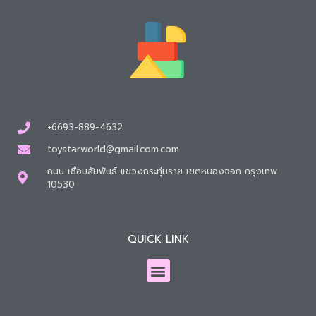
+6693-889-4632
toystarworld@gmail.com.com
ถนน เชื่อมสัมพันธ์ แขวงกระทุ่มราย เขตหนองจอก กรุงเทพ
10530
QUICK LINK