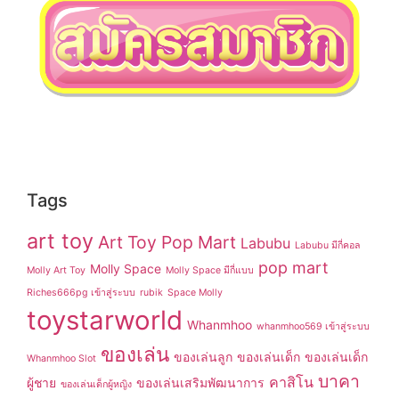
Tags
art toy
Art Toy Pop Mart
Labubu
Labubu มีกี่คอล
pop mart
Molly Space
Molly Art Toy
Molly Space มีกี่แบบ
Riches666pg เข้าสู่ระบบ
rubik
Space Molly
toystarworld
Whanmhoo
whanmhoo569 เข้าสู่ระบบ
ของเล่น
ของเล่นลูก
ของเล่นเด็ก
ของเล่นเด็ก
Whanmhoo Slot
บาคา
คาสิโน
ผู้ชาย
ของเล่นเสริมพัฒนาการ
ของเล่นเด็กผู้หญิง