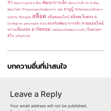
ร่า
พัฒนาการเด็ก
พัฒนาการลูกวัย 4 เดือน
พัฒนาการเด็ก 10-12 เดือน
ลาบูบู้
พัฒนาไอคิว
รีวิวของเล่นส่งเสริมพัฒนาการ
รูบิค
วิธีเลือกของเล่นให้เหมาะ
สล็อต
สล็อตเว็บตรง
สล็อตออนไลน์
สมกับวัย
วิธีเล่นรูบิค
สิ่ง
หวยออนไลน์
ส่งเสริมพัฒนาการเด็ก
ประดิษฐ์ง่ายๆ
สูตรเล่นรูบิค
สไลม์
อาร์ตทอย
หวานเจี๊ยบ666
เว็บตรงคา
เทคนิคส่งเสริมพัฒนาการเด็ก
สิโน
เสริมสร้างIQ
บทความอื่นที่น่าสนใจ
Leave a Reply
Your email address will not be published.