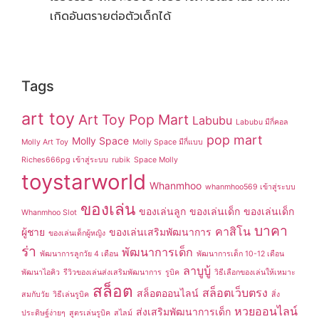
เกิดอันตรายต่อตัวเด็กได้
Tags
art toy
Art Toy Pop Mart
Labubu
Labubu มีกี่คอล
pop mart
Molly Space
Molly Art Toy
Molly Space มีกี่แบบ
Riches666pg เข้าสู่ระบบ
rubik
Space Molly
toystarworld
Whanmhoo
whanmhoo569 เข้าสู่ระบบ
ของเล่น
ของเล่นลูก
ของเล่นเด็ก
ของเล่นเด็ก
Whanmhoo Slot
บาคา
คาสิโน
ผู้ชาย
ของเล่นเสริมพัฒนาการ
ของเล่นเด็กผู้หญิง
ร่า
พัฒนาการเด็ก
พัฒนาการลูกวัย 4 เดือน
พัฒนาการเด็ก 10-12 เดือน
ลาบูบู้
พัฒนาไอคิว
รีวิวของเล่นส่งเสริมพัฒนาการ
รูบิค
วิธีเลือกของเล่นให้เหมาะ
สล็อต
สล็อตเว็บตรง
สล็อตออนไลน์
สมกับวัย
วิธีเล่นรูบิค
สิ่ง
หวยออนไลน์
ส่งเสริมพัฒนาการเด็ก
ประดิษฐ์ง่ายๆ
สูตรเล่นรูบิค
สไลม์