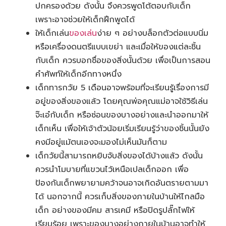
ปกครองด้วย ดังนั้น จึงควรพูดโต้ตอบกับเด็ก
เพราะอาจช่วยให้เด็กฝึกพูดได้
ให้เด็กเล่น
ของเล่น
ง่าย ๆ อย่างบล็อกตัวต่อแบบนิ่ม
หรือเครื่องดนตรีแบบเขย่า และเมื่อให้ของแต่ละชิ้น
กับเด็ก ควรบอกชื่อของสิ่งนั้นด้วย เพื่อเป็นการสอน
คำศัพท์ให้เด็กอีกทางหนึ่ง
เด็กทารกวัย 5 เดือนอาจพร้อมที่จะเรียนรู้เรื่องการมี
อยู่ของสิ่งของแล้ว โดยคุณพ่อคุณแม่อาจใช้วิธีเล่น
จ๊ะเอ๋กับเด็ก หรือซ่อนของบางอย่างและนำออกมาให้
เด็กเห็น เพื่อให้เจ้าตัวน้อยเริ่มเรียนรู้ว่าของชิ้นนั้นยัง
คงมีอยู่แม้ตนเองจะมองไม่เห็นมันก็ตาม
เด็กวัยนี้สามารถหยิบจับสิ่งของได้บ้างแล้ว ดังนั้น
ควรนำโมบายที่แขวนไว้เหนือเปลเด็กออก เพื่อ
ป้องกันเด็กพยายามคว้าจนอาจเกิดอันตรายตามมา
ได้ นอกจากนี้ ควรเก็บสิ่งของภายในบ้านให้ไกลมือ
เด็ก อย่างของมีคม สารเคมี หรือปิดรูปลั๊กไฟให้
เรียบร้อย เพราะของบางอย่างภายในบ้านอาจทำให้