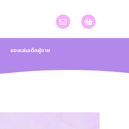
ของเล่นเด็กผู้ชาย