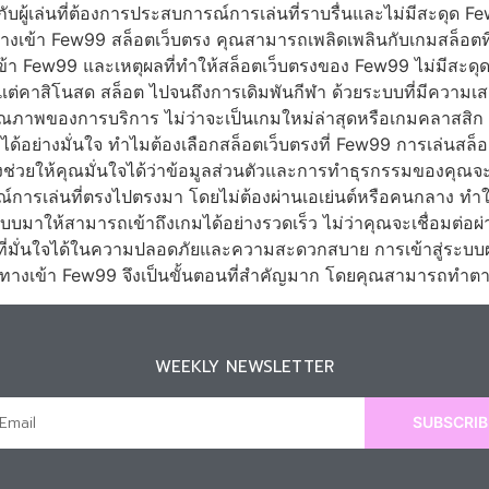
ผู้เล่นที่ต้องการประสบการณ์การเล่นที่ราบรื่นและไม่มีสะดุด F
้า Few99 สล็อตเว็บตรง คุณสามารถเพลิดเพลินกับเกมสล็อตที่คุณชื
เข้า Few99 และเหตุผลที่ทำให้สล็อตเว็บตรงของ Few99 ไม่มีสะด
ต่คาสิโนสด สล็อต ไปจนถึงการเดิมพันกีฬา ด้วยระบบที่มีความเส
ะคุณภาพของการบริการ ไม่ว่าจะเป็นเกมใหม่ล่าสุดหรือเกมคลาสสิ
อย่างมั่นใจ ทำไมต้องเลือกสล็อตเว็บตรงที่ Few99 การเล่นสล็อตเ
ช่วยให้คุณมั่นใจได้ว่าข้อมูลส่วนตัวและการทำธุรกรรมของคุณจะได
์การเล่นที่ตรงไปตรงมา โดยไม่ต้องผ่านเอเย่นต์หรือคนกลาง ทำใ
บมาให้สามารถเข้าถึงเกมได้อย่างรวดเร็ว ไม่ว่าคุณจะเชื่อมต่อผ่า
็บตรงที่มั่นใจได้ในความปลอดภัยและความสะดวกสบาย การเข้าสู่ระบบ
าน ทางเข้า Few99 จึงเป็นขั้นตอนที่สำคัญมาก โดยคุณสามารถทำตาม
WEEKLY NEWSLETTER
SUBSCRIB