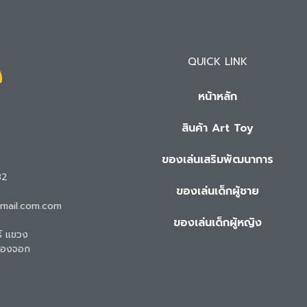
QUICK LINK
หน้าหลัก
สินค้า Art Toy
ของเล่นเสริมพัฒนาการ
32
ของเล่นเด็กผู้ชาย
gmail.com.com
ของเล่นเด็กผู้หญิง
ธ์ แขวง
หนองจอก