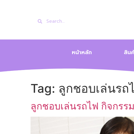
หน้าหลัก
สินค
Tag:
ลูกชอบเล่นรถ
ลูกชอบเล่นรถไฟ กิจกรร