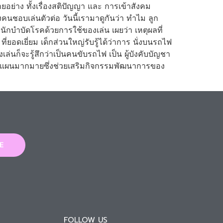
่าง ทั้งเรื่องสติปัญญา และ การเข้าสังคม
อบเล่นตัวต่อ วันนี้เรามาดูกันว่า ทำไม ลูก
ักบำบัดโรคด้วยการใช้ของเล่น เผยว่า เหตุผลที่
ยอดเยี่ยม เด็กส่วนใหญ่รับรู้ได้ว่าการ นั่งบนรถไฟ
่นก็จะรู้สึกว่าเป็นคนขับรถไฟ เป็น ผู้บังคับบัญชา
างแผนมากมายซึ่งช่วยเสริมกิจกรรมพัฒนาการของ
E
FOLLOW US