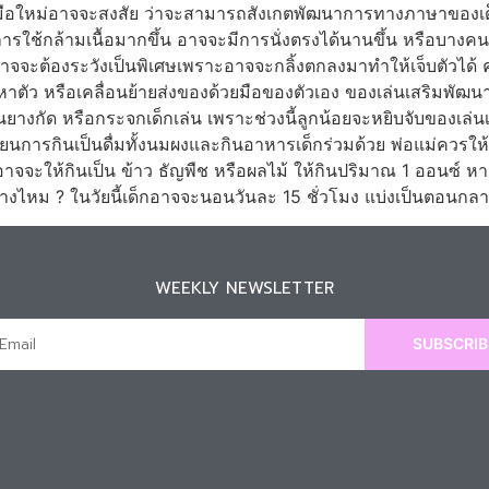
ุณแม่มือใหม่อาจจะสงสัย ว่าจะสามารถสังเกตพัฒนาการทางภาษาของเด็
การใช้กล้ามเนื้อมากขึ้น อาจจะมีการนั่งตรงได้นานขึ้น หรือบางคน
จะต้องระวังเป็นพิเศษเพราะอาจจะกลิ้งตกลงมาทำให้เจ็บตัวได้ คุณ
าหาตัว หรือเคลื่อนย้ายส่งของด้วยมือของตัวเอง ของเล่นเสริมพั
่นยางกัด หรือกระจกเด็กเล่น เพราะช่วงนี้ลูกน้อยจะหยิบจับของเล่น
ยนการกินเป็นดื่มทั้งนมผงและกินอาหารเด็กร่วมด้วย พ่อแม่ควรใ
อาจจะให้กินเป็น ข้าว ธัญพืช หรือผลไม้ ให้กินปริมาณ 1 ออนซ์ ห
บ้างไหม ? ในวัยนี้เด็กอาจจะนอนวันละ 15 ชั่วโมง แบ่งเป็นตอนกลา
WEEKLY NEWSLETTER
SUBSCRIB