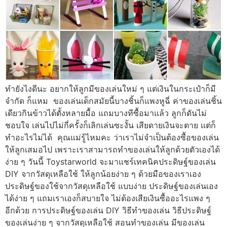
ทำยังไงดีนะ อยากให้ลูกมีของเล่นใหม่ ๆ แต่เงินในกระเป๋าก็มี
จำกัด ก็แหม ของเล่นเด็กสมัยนี้บางชิ้นก็แพงหูฉี่ ค่าของเล่นชิ้น
เดียวกินข้าวได้ตั้งหลายมื้อ แถมบางทีซื้อมาแล้ว ลูกก็ดันไม่
ชอบใจ เล่นไปไม่กี่ครั้งก็เลิกเล่นซะงั้น เสียดายเงินจะตาย แต่ก็
ทำอะไรไม่ได้ คุณแม่รู้ไหมคะ ว่าเราไม่จำเป็นต้องซื้อของเล่น
ให้ลูกเสมอไป เพราะเราสามารถทำของเล่นให้ลูกด้วยตัวเองได้
ง่าย ๆ วันนี้ Toystarworld จะมาแชร์เทคนิคประดิษฐ์ของเล่น
DIY จากวัสดุเหลือใช้ ให้ลูกน้อยง่าย ๆ ด้วยมือของเราเอง
ประดิษฐ์ของใช้จากวัสดุเหลือใช้ แบบง่าย ประดิษฐ์ของเล่นเอง
ได้ง่าย ๆ แถมเราเองก็สบายใจ ไม่ต้องเสียเงินซื้ออะไรแพง ๆ
อีกด้วย การประดิษฐ์ของเล่น DIY วิธีทำของเล่น วิธีประดิษฐ์
ของเล่นง่าย ๆ จากวัสดุเหลือใช้ สอนทําของเล่น มีของเล่น